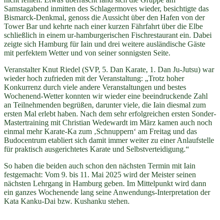
Samstagabend inmitten des Schlagermoves wieder, besichtigte das
Bismarck-Denkmal, genoss die Aussicht über den Hafen von der
Tower Bar und kehrte nach einer kurzen Fährfahrt über die Elbe
schließlich in einem ur-hamburgerischen Fischrestaurant ein. Dabei
zeigte sich Hamburg für Iain und drei weitere ausländische Gäste
mit perfektem Wetter und von seiner sonnigsten Seite.
Veranstalter Knut Riedel (SVP, 5. Dan Karate, 1. Dan Ju-Jutsu) war
wieder hoch zufrieden mit der Veranstaltung: „Trotz hoher
Konkurrenz durch viele andere Veranstaltungen und bestes
Wochenend-Wetter konnten wir wieder eine beeindruckende Zahl
an Teilnehmenden begrüßen, darunter viele, die Iain diesmal zum
ersten Mal erlebt haben. Nach dem sehr erfolgreichen ersten Sonder-
Mastertraining mit Christian Wedewardt im März kamen auch noch
einmal mehr Karate-Ka zum ‚Schnuppern‘ am Freitag und das
Budocentrum etabliert sich damit immer weiter zu einer Anlaufstelle
für praktisch ausgerichtetes Karate und Selbstverteidigung.“
So haben die beiden auch schon den nächsten Termin mit Iain
festgemacht: Vom 9. bis 11. Mai 2025 wird der Meister seinen
nächsten Lehrgang in Hamburg geben. Im Mittelpunkt wird dann
ein ganzes Wochenende lang seine Anwendungs-Interpretation der
Kata Kanku-Dai bzw. Kushanku stehen.