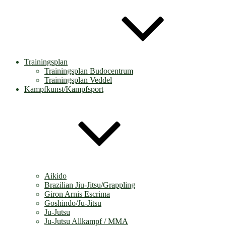
Trainingsplan
Trainingsplan Budocentrum
Trainingsplan Veddel
Kampfkunst/Kampfsport
Aikido
Brazilian Jiu-Jitsu/Grappling
Giron Arnis Escrima
Goshindo/Ju-Jitsu
Ju-Jutsu
Ju-Jutsu Allkampf / MMA