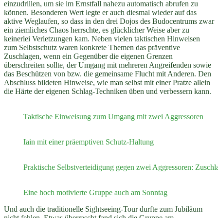
einzudrillen, um sie im Ernstfall nahezu automatisch abrufen zu
können. Besonderen Wert legte er auch diesmal wieder auf das
aktive Weglaufen, so dass in den drei Dojos des Budocentrums zwar
ein ziemliches Chaos herrschte, es glücklicher Weise aber zu
keinerlei Verletzungen kam. Neben vielen taktischen Hinweisen
zum Selbstschutz waren konkrete Themen das präventive
Zuschlagen, wenn ein Gegenüber die eigenen Grenzen
überschreiten sollte, der Umgang mit mehreren Angreifenden sowie
das Beschützen von bzw. die gemeinsame Flucht mit Anderen. Den
Abschluss bildeten Hinweise, wie man selbst mit einer Pratze allein
die Härte der eigenen Schlag-Techniken üben und verbessern kann.
Taktische Einweisung zum Umgang mit zwei Aggressoren
Iain mit einer präemptiven Schutz-Haltung
Praktische Selbstverteidigung gegen zwei Aggressoren: Zusch
Eine hoch motivierte Gruppe auch am Sonntag
Und auch die traditionelle Sightseeing-Tour durfte zum Jubiläum
nicht fehlen. Etwas überrascht fand sich die Gruppe am