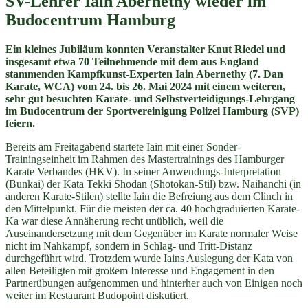
SV-Lehrer Iain Abernethy wieder im
Budocentrum Hamburg
Ein kleines Jubiläum konnten Veranstalter Knut Riedel und
insgesamt etwa 70 Teilnehmende mit dem aus England
stammenden Kampfkunst-Experten Iain Abernethy (7. Dan
Karate, WCA) vom 24. bis 26. Mai 2024 mit einem weiteren,
sehr gut besuchten Karate- und Selbstverteidigungs-Lehrgang
im Budocentrum der Sportvereinigung Polizei Hamburg (SVP)
feiern.
Bereits am Freitagabend startete Iain mit einer Sonder-
Trainingseinheit im Rahmen des Mastertrainings des Hamburger
Karate Verbandes (HKV). In seiner Anwendungs-Interpretation
(Bunkai) der Kata Tekki Shodan (Shotokan-Stil) bzw. Naihanchi (in
anderen Karate-Stilen) stellte Iain die Befreiung aus dem Clinch in
den Mittelpunkt. Für die meisten der ca. 40 hochgraduierten Karate-
Ka war diese Annäherung recht unüblich, weil die
Auseinandersetzung mit dem Gegenüber im Karate normaler Weise
nicht im Nahkampf, sondern in Schlag- und Tritt-Distanz
durchgeführt wird. Trotzdem wurde Iains Auslegung der Kata von
allen Beteiligten mit großem Interesse und Engagement in den
Partnerübungen aufgenommen und hinterher auch von Einigen noch
weiter im Restaurant Budopoint diskutiert.