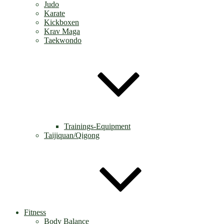
Judo
Karate
Kickboxen
Krav Maga
Taekwondo
Trainings-Equipment
Taijiquan/Qigong
Fitness
Body Balance