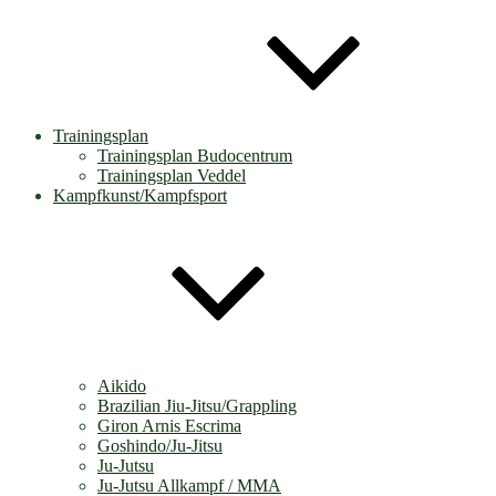
Trainingsplan
Trainingsplan Budocentrum
Trainingsplan Veddel
Kampfkunst/Kampfsport
Aikido
Brazilian Jiu-Jitsu/Grappling
Giron Arnis Escrima
Goshindo/Ju-Jitsu
Ju-Jutsu
Ju-Jutsu Allkampf / MMA