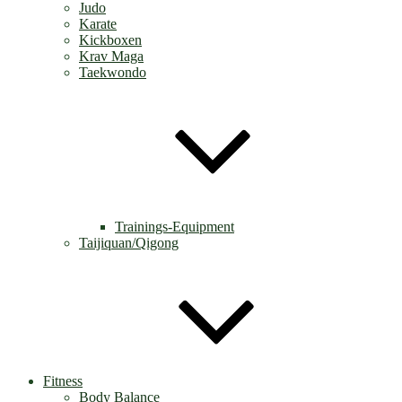
Judo
Karate
Kickboxen
Krav Maga
Taekwondo
Trainings-Equipment
Taijiquan/Qigong
Fitness
Body Balance